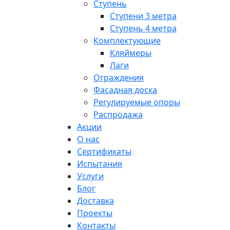
Ступень
Ступени 3 метра
Ступень 4 метра
Комплектующие
Кляймеры
Лаги
Ограждения
Фасадная доска
Регулируемые опоры
Распродажа
Акции
О нас
Сертификаты
Испытания
Услуги
Блог
Доставка
Проекты
Контакты