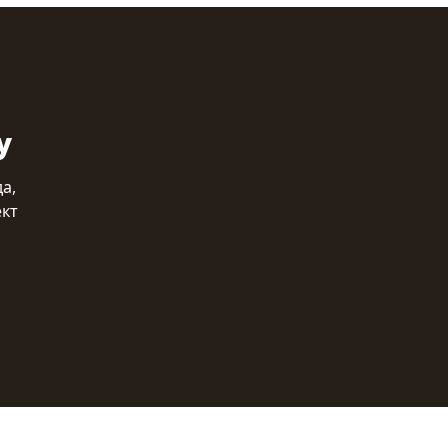
у
а,
ект