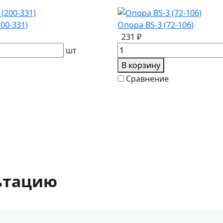
00-331)
Опора BS-3 (72-106)
231 ₽
шт
В корзину
Сравнение
ьтацию