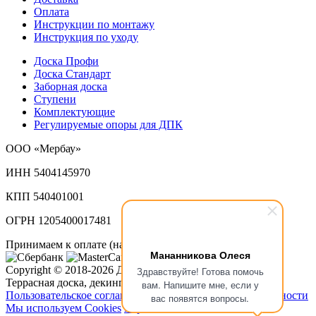
Оплата
Инструкции по монтажу
Инструкция по уходу
Доска Профи
Доска Стандарт
Заборная доска
Ступени
Комплектующие
Регулируемые опоры для ДПК
ООО «Мербау»
ИНН 5404145970
КПП 540401001
ОГРН 1205400017481
Принимаем к оплате (наличный и безналичный расчет):
Мананникова Олеся
Copyright © 2018-2026 ДПК Мербау.
Здравствуйте! Готова помочь
Террасная доска, декинг в Новосибирске
вам. Напишите мне, если у
Пользовательское соглашение
Политика конфиденциальности
вас появятся вопросы.
Мы используем Cookies
Карта сайта