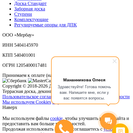
Доска Стандарт
Заборная доска
Ступени
Комплектующие
Регулируемые опоры для ДПК
ООО «Мербау»
ИНН 5404145970
КПП 540401001
ОГРН 1205400017481
Принимаем к оплате (наличный и безналичный расчет):
Мананникова Олеся
Copyright © 2018-2026 ДПК Мербау.
Здравствуйте! Готова помочь
Террасная доска, декинг в Новосибирске
вам. Напишите мне, если у
Пользовательское соглашение
Политика конфиденциальности
вас появятся вопросы.
Мы используем Cookies
Карта сайта
Наверх
Мы используем файлы
cookie
, чтобы улучшить работу сайта и
предоставить вам больше возможностей.
Продолжая использовать сайт, вы соглашаетесь с
условиями